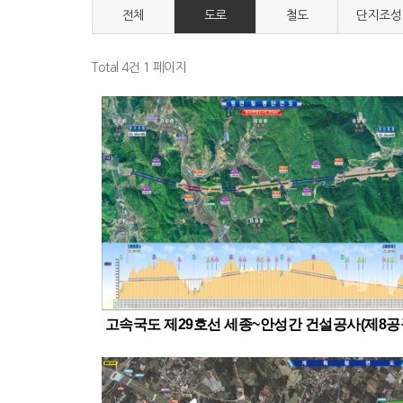
전체
도로
철도
단지조성
Total 4건
1 페이지
고속국도 제29호선 세종~안성간 건설공사(제8공