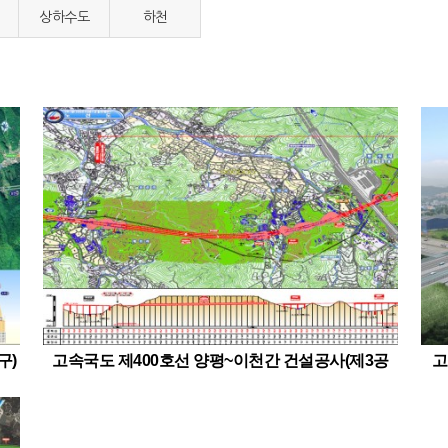
상하수도
하천
구)
고속국도 제400호선 양평~이천간 건설공사(제3공
고
구)