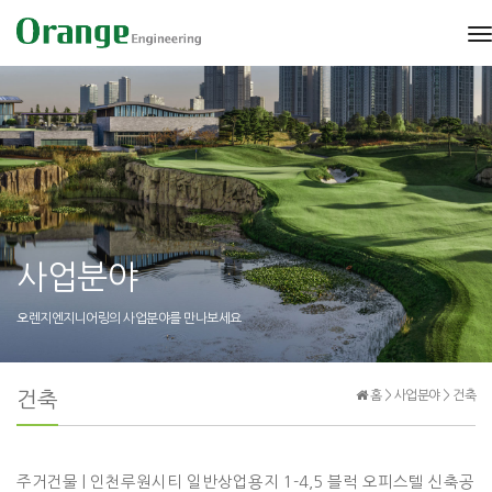
건축
t
n
사업분야
오렌지엔지니어링의 사업분야를 만나보세요
건축
홈 > 사업분야 > 건축
주거건물 | 인천루원시티 일반상업용지 1-4,5 블럭 오피스텔 신축공