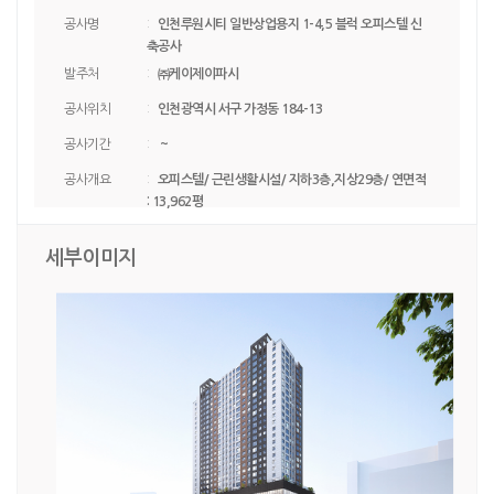
공사명
:
인천루원시티 일반상업용지 1-4,5 블럭 오피스텔 신
축공사
발주처
:
㈜케이제이파시
공사위치
:
인천광역시 서구 가정동 184-13
공사기간
:
~
공사개요
:
오피스텔/ 근린생활시설/ 지하3층,지상29층/ 연면적
: 13,962평
세부이미지