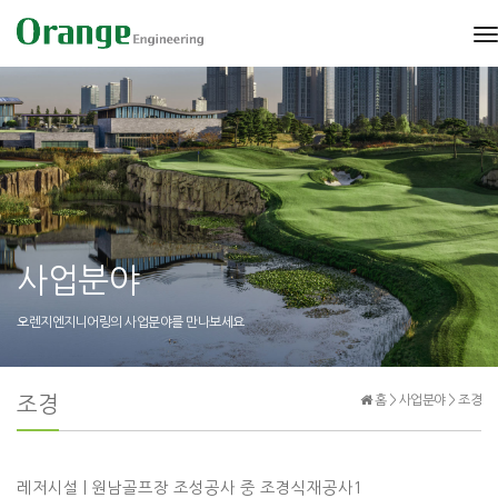
조경
t
n
사업분야
오렌지엔지니어링의 사업분야를 만나보세요
조경
홈 > 사업분야 > 조경
레저시설 | 원남골프장 조성공사 중 조경식재공사1