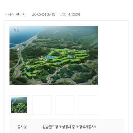
작성자
관리자
20-05-04 09:18
조회
4,100회
공사명
:
원남골프장 조성공사 중 조경식재공사1