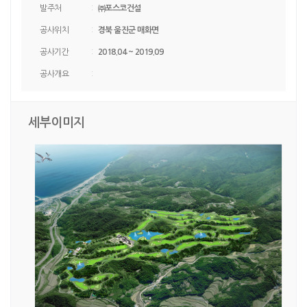
발주처
:
㈜포스코건설
공사위치
:
경북 울진군 매화면
공사기간
:
2018.04 ~ 2019.09
공사개요
:
세부이미지