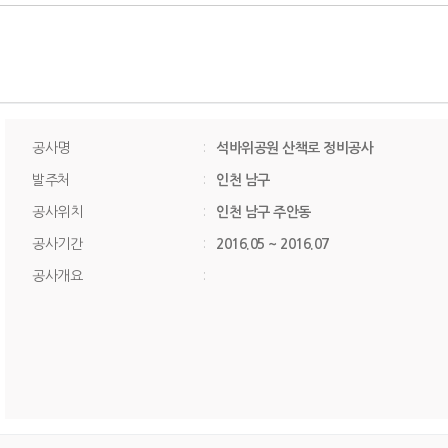
공사명
:
석바위공원 산책로 정비공사
발주처
:
인천 남구
공사위치
:
인천 남구 주안동
공사기간
:
2016.05 ~ 2016.07
공사개요
: