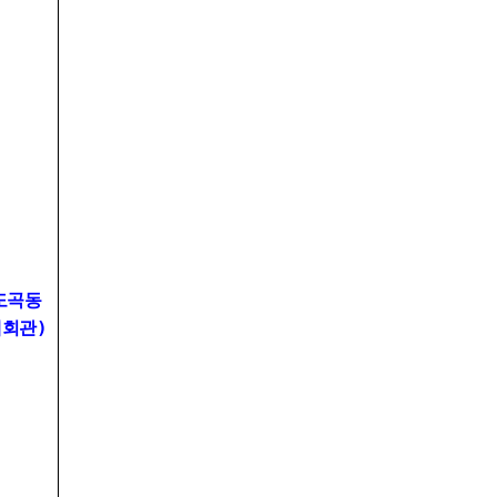
도곡동
회관)