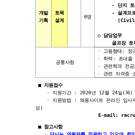
- 단지 토목
개발
토목
- 설계프로그
0명
기획
설계
(Civil Pro
○ 담당업무
골프장 토목설
- 고용형태: 정
- 학력: 초대졸
공통사항
- 관련학과 전공
- 관련 자격증 
■
지원접수
- 지원기간 :
2020년 12월 24일(목)
- 지원방법 :
채용사이트 온라인 입사지
성)
E-mail: recrui
■
참고사항
-
당사는 연봉제를 적용하고 있으며 희