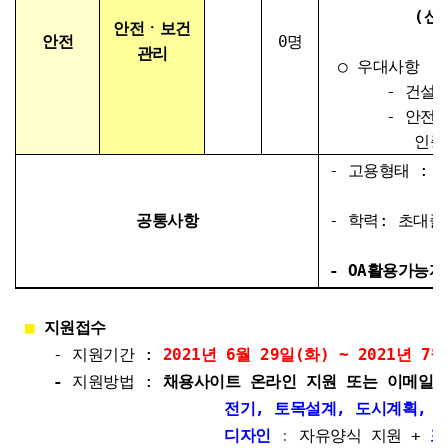
(산업안전기
안전ㆍ보건
안전
0명
관리
○ 우대사항
- 건설사 안
- 안전보건경영
인증 경
- 고용형태
:
공통사항
- 학력: 초대졸
-
OA활용가능자
■
지원접수
- 지원기간 :
2021년 6월 29일(화) ~ 2021년 7
-
지원방법 :
채용사이트 온라인 지원 또는 이메일(rec
전기, 토목설계, 도시계획, 
디자인
:
자유양식 지원 +
포