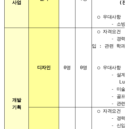
사업
(전기공사기
○ 우대사항
- 소방 관련
○ 자격요건
- 경력 : 
입 : 관련 학과
디자인
​0명
0명
○ 우대사항
- 설계프
Lumion, Ph
- 미술, 드로
- 골프코스 
개발
- 관련 자
기획
○ 자격요건
- 경력 : 토
- 신입 : 