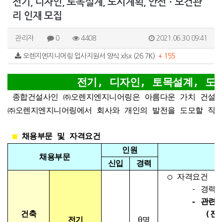
전기, 디자인, 토목설계, 도시계획, 안전ㆍ보건관
리 인재 모집
관리자
0
4408
2021.06.30 09:41
오렌지엔지니어링 입사지원서 양식.xlsx (26.7K)
+ 155
전기, 디자인, 토목설계, 도
종합건설사인 ㈜오렌지엔지니어링은 아름다운 가치 건설을
㈜오렌지엔지니어링에서 회사와 개인의 발전을 도모할 직원
■
채용부문 및 자격요건
인원
채용부문
신입
경력
○ 자격요건
- 경력
-
관련 
건축
(전기기사,
전기
0명