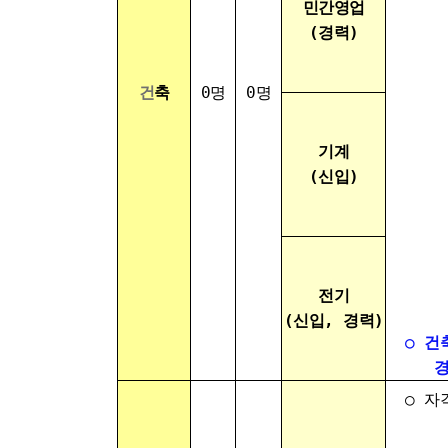
민간영업
(경력)
- 건축
건
축
0명
0명
- 기계
- 전기
기계
(신입)
- 물
- 관
전기
(신입, 경력)
○
건
경력자
○ 자
- 경