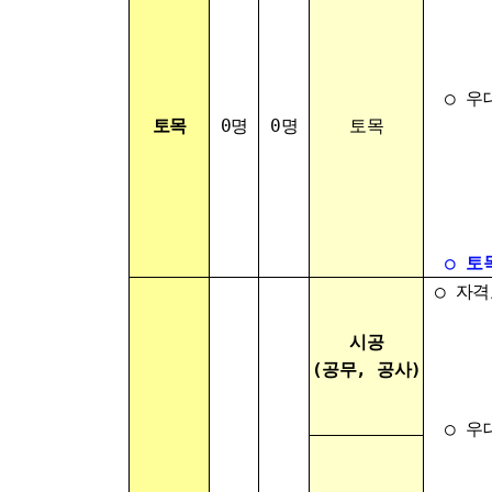
- 경
- 신
○ 우
토목
0명
0명
토목
- 건
- 관
- 안
- 관
○
토
○ 자격
- 경
시공
- 신
(공무, 공사)
○ 우
- 공
- 공