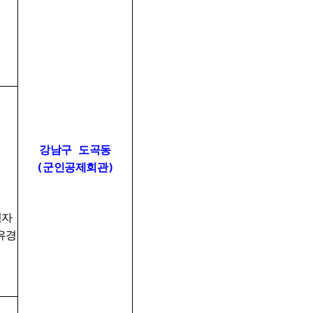
강남구 도곡동
(군인공제회관)
험자
유경