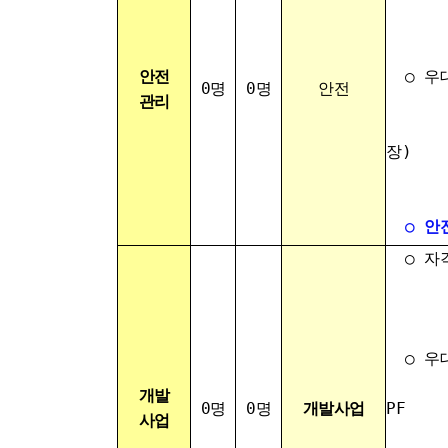
관련
- 신
안전
○ 우
0명
0명
안전
관리
- 본
- 현
장)
- 신
○
안
○ 자
- 경
- 신
○ 우
- 도
개발
0명
0명
개발사업
PF
사업
(금융