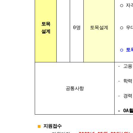
○ 자
- 경
토목
0명
토목설계
○ 우
설계
- 관
○
토
- 고용
- 학력
공통사항
- 경력
-
OA
■
지원접수