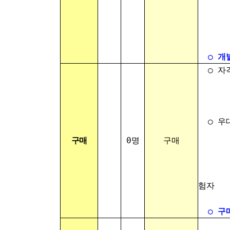
- 부
- 부
○
개
○ 자
- 경
- 본
○ 우
- 건
구매
0명
구매
- 실
- 협
- 오
험자
○
구