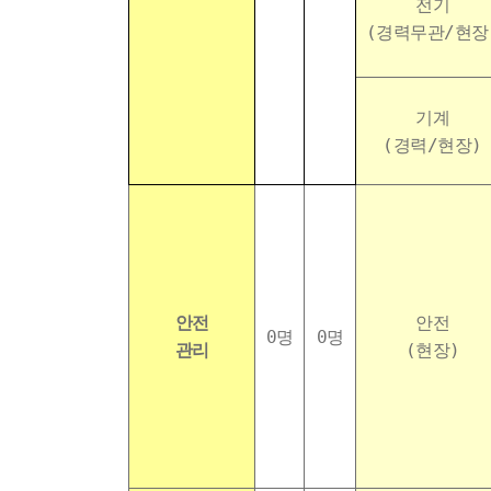
전기
(경력무관/현장
기계
(경력/현장)
안전
안전
0명
0명
관리
(현장)