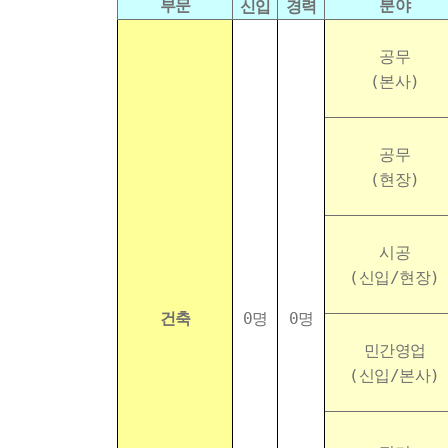
부문
분야
신입
경력
공무
(본사)
공무
(현장)
시공
(신입/현장)
건축
0명
0명
민간영업
(신입/본사)