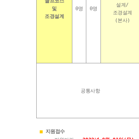
골프코스
설계/
및
0명
0명
조경설계
조경설계
(본사)
공통사항
■
지원접수